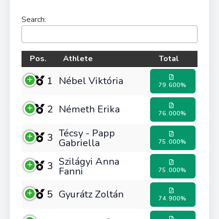
Search:
Pos.
Athlete
Total
1
Nébel Viktória
79.600%
2
Németh Erika
76.000%
Técsy - Papp
3
Gabriella
75.000%
Szilágyi Anna
3
Fanni
75.000%
5
Gyurátz Zoltán
74.900%