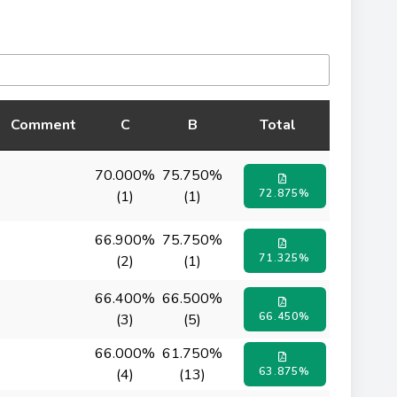
Comment
C
B
Total
70.000%
75.750%
72.875%
(1)
(1)
66.900%
75.750%
71.325%
(2)
(1)
66.400%
66.500%
66.450%
(3)
(5)
66.000%
61.750%
63.875%
(4)
(13)