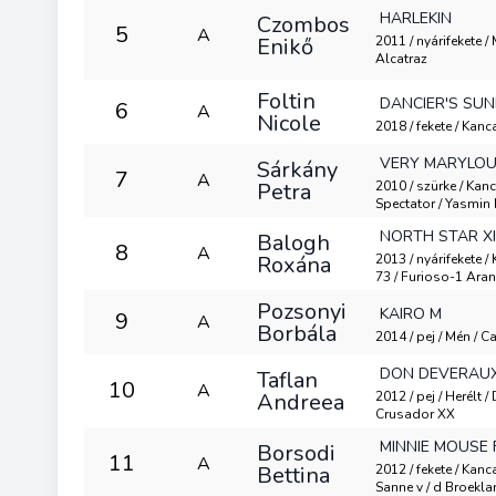
HARLEKIN
Czombos
5
A
Enikő
2011 / nyárifekete 
Alcatraz
Foltin
DANCIER'S SUN
6
A
Nicole
2018 / fekete / Kanca
VERY MARYLO
Sárkány
7
A
Petra
2010 / szürke / Kanc
Spectator / Yasmin 
NORTH STAR XI
Balogh
8
A
Roxána
2013 / nyárifekete /
73 / Furioso-1 Aran
Pozsonyi
KAIRO M
9
A
Borbála
2014 / pej / Mén / C
DON DEVERAU
Taflan
10
A
Andreea
2012 / pej / Herélt /
Crusador XX
MINNIE MOUSE
Borsodi
11
A
Bettina
2012 / fekete / Kan
Sanne v / d Broekla