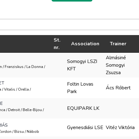
St.
Association
Trainer
nr.
Almásiné
Somogyi LSZI
Somogyi
n / Franziskus / La Donna /
KFT
Zsuzsa
ET
Foltin Lovas
Ács Róbert
/ Vitalis / Orella /
Park
HE
EQUIPARK LK
ca / Detroit / Belle-Bijou /
IÁS
Gyenesdiási LSE
Vitéz Viktória
/ Zordon / Bizsu / Nábob