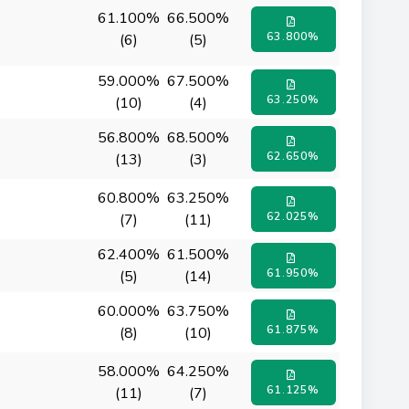
61.100%
66.500%
63.800%
(6)
(5)
59.000%
67.500%
63.250%
(10)
(4)
56.800%
68.500%
62.650%
(13)
(3)
60.800%
63.250%
62.025%
(7)
(11)
62.400%
61.500%
61.950%
(5)
(14)
60.000%
63.750%
61.875%
(8)
(10)
58.000%
64.250%
61.125%
(11)
(7)