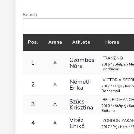
Search:
Pos.
Arena
Athlete
Horse
FRANZINO
Czombos
1
A
Nóra
2016 / sötétpej / Mé
Landfriese II
VICTORIA SECR
Németh
2
A
Erika
2017 / sárga / Kanca 
Donnerhall
BELLE DIMANC
Szűcs
3
A
Krisztina
2010 / sötétpej / Kan
Boitano
Vitéz
ZORDON ZAKAR
4
A
Enikő
2017 / Pej / Herélt 