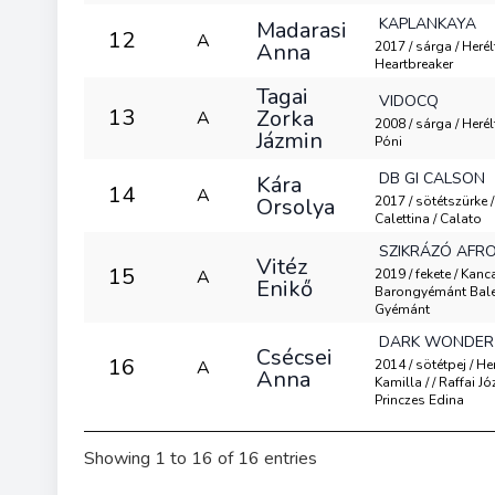
KAPLANKAYA
Madarasi
12
A
Anna
2017 / sárga / Herél
Heartbreaker
Tagai
VIDOCQ
13
Zorka
A
2008 / sárga / Herélt 
Jázmin
Póni
DB GI CALSON
Kára
14
A
Orsolya
2017 / sötétszürke 
Calettina / Calato
SZIKRÁZÓ AFRO
Vitéz
15
A
2019 / fekete / Kanca
Enikő
Barongyémánt Bale
Gyémánt
DARK WONDER
Csécsei
16
A
2014 / sötétpej / He
Anna
Kamilla / / Raffai J
Princzes Edina
Showing 1 to 16 of 16 entries