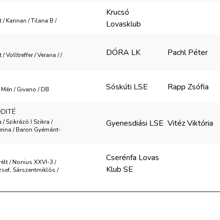
Krucsó
t / Kannan / Tilana B /
Lovasklub
DÓRA LK
Pachl Péter
/ Volltreffer / Verana / /
Sóskúti LSE
Rapp Zsófia
/ Mén / Givano / DB
DITÉ
 / Szikrázó I Szikra /
Gyenesdiási LSE
Vitéz Viktória
rina / Baron Gyémánt-
Cserénfa Lovas
rélt / Nonius XXVI-3 /
Klub SE
ózsef, Sárszentmiklós /