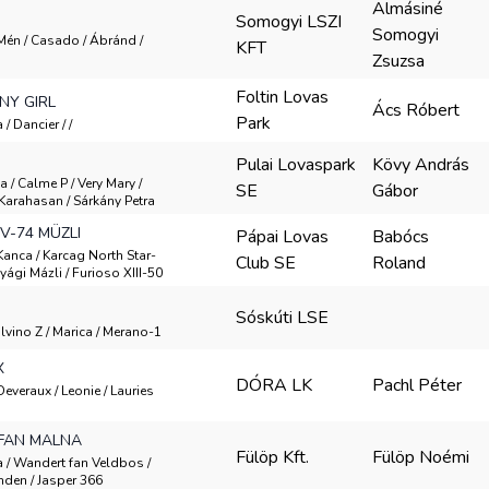
Almásiné
Somogyi LSZI
Somogyi
/ Mén / Casado / Ábránd /
KFT
Zsuzsa
Foltin Lovas
NY GIRL
Ács Róbert
Park
 / Dancier / /
U
Pulai Lovaspark
Kövy András
a / Calme P / Very Mary /
SE
Gábor
Karahasan / Sárkány Petra
V-74 MÜZLI
Pápai Lovas
Babócs
 Kanca / Karcag North Star-
Club SE
Roland
yági Mázli / Furioso XIII-50
Sóskúti LSE
alvino Z / Marica / Merano-1
X
DÓRA LK
Pachl Péter
 Deveraux / Leonie / Lauries
 FAN MALNA
Fülöp Kft.
Fülöp Noémi
ca / Wandert fan Veldbos /
nden / Jasper 366