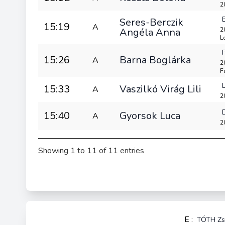
2
Seres-Berczik
15:19
A
Angéla Anna
2
L
15:26
Barna Boglárka
A
2
F
15:33
Vaszilkó Virág Lili
A
2
15:40
Gyorsok Luca
A
20
Showing 1 to 11 of 11 entries
E :
TÓTH Zs