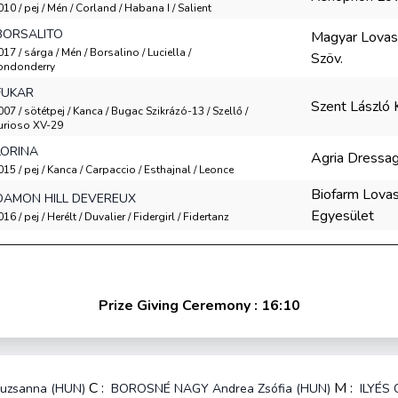
010 / pej / Mén / Corland / Habana I / Salient
BORSALITO
Magyar Lovas
017 / sárga / Mén / Borsalino / Luciella /
Szöv.
ondonderry
FUKAR
Szent László K
007 / sötétpej / Kanca / Bugac Szikrázó-13 / Szellő /
urioso XV-29
LORINA
Agria Dressa
015 / pej / Kanca / Carpaccio / Esthajnal / Leonce
Biofarm Lova
DAMON HILL DEVEREUX
Egyesület
16 / pej / Herélt / Duvalier / Fidergirl / Fidertanz
Prize Giving Ceremony : 16:10
C :
M :
uzsanna (HUN)
BOROSNÉ NAGY Andrea Zsófia (HUN)
ILYÉS 