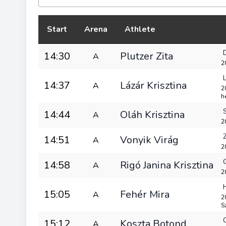
Start
Arena
Athlete
14:30
Plutzer Zita
A
2
14:37
Lázár Krisztina
A
2
h
14:44
Oláh Krisztina
A
2
14:51
Vonyik Virág
A
2
14:58
Rigó Janina Krisztina
A
20
15:05
Fehér Mira
A
20
S
15:12
Koszta Botond
A