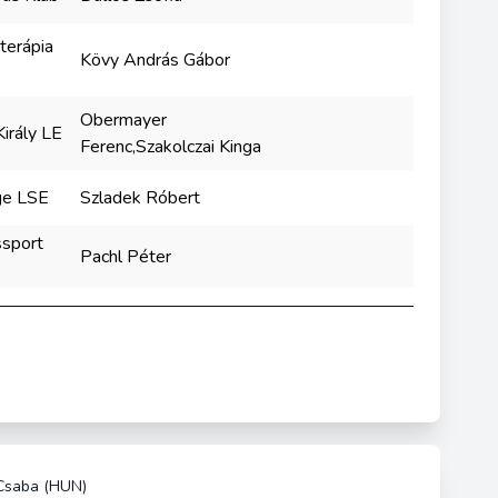
terápia
Kövy András Gábor
Obermayer
irály LE
Ferenc,Szakolczai Kinga
ge LSE
Szladek Róbert
ssport
Pachl Péter
Csaba (HUN)