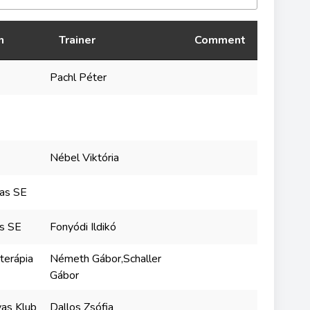
n
Trainer
Comment
Pachl Péter
Nébel Viktória
vas SE
s SE
Fonyódi Ildikó
terápia
Németh Gábor,Schaller
Gábor
as Klub
Dallos Zsófia