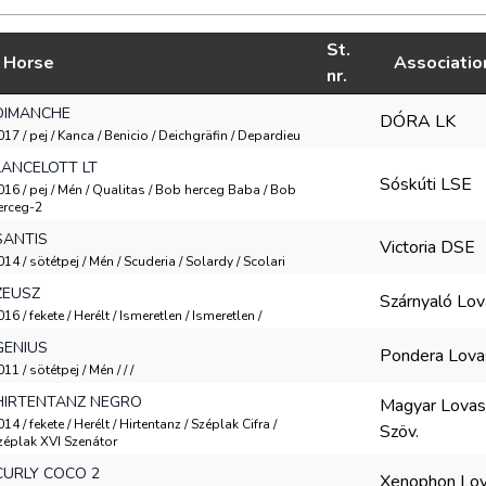
St.
Horse
Associatio
nr.
DIMANCHE
DÓRA LK
017 / pej / Kanca / Benicio / Deichgräfin / Depardieu
LANCELOTT LT
Sóskúti LSE
016 / pej / Mén / Qualitas / Bob herceg Baba / Bob
erceg-2
SANTIS
Victoria DSE
014 / sötétpej / Mén / Scuderia / Solardy / Scolari
ZEUSZ
Szárnyaló Lo
016 / fekete / Herélt / Ismeretlen / Ismeretlen /
GENIUS
Pondera Lova
11 / sötétpej / Mén / / /
HIRTENTANZ NEGRO
Magyar Lovas
14 / fekete / Herélt / Hirtentanz / Széplak Cifra /
Szöv.
zéplak XVI Szenátor
CURLY COCO 2
Xenophon Lov