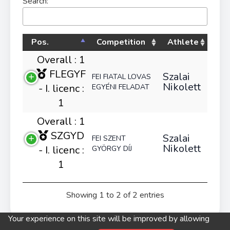
Search:
Pos.
Competition
Athlete
Overall : 1
FLEGYF
Szalai
FEI FIATAL LOVAS
Nikolett
- I. licenc :
EGYÉNI FELADAT
1
Overall : 1
SZGYD
Szalai
FEI SZENT
Nikolett
- I. licenc :
GYÖRGY DÍJ
1
Showing 1 to 2 of 2 entries
Your experience on this site will be improved by allowing