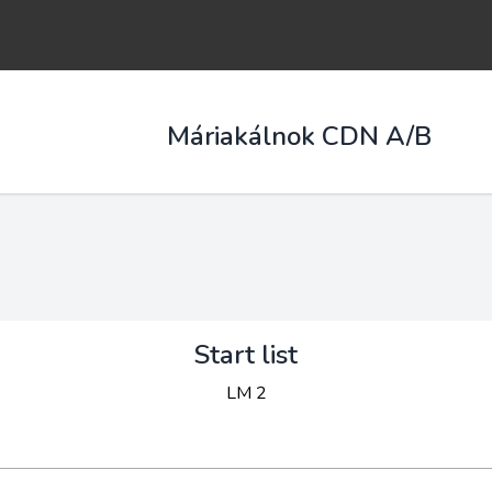
Máriakálnok CDN A/B
Start list
LM 2