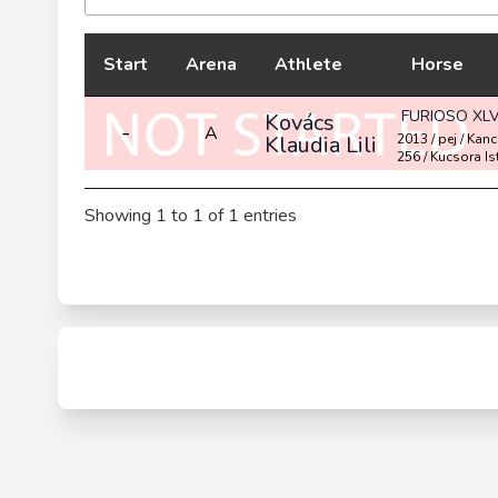
Start
Arena
Athlete
Horse
FURIOSO XLVI
Kovács
-
A
Klaudia Lili
2013 / pej / Kan
256 / Kucsora I
Showing 1 to 1 of 1 entries