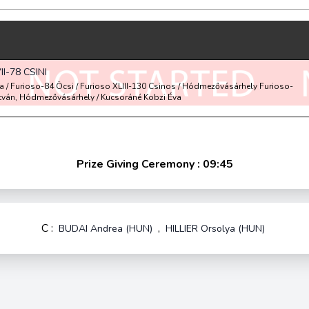
I-78 CSINI
ca / Furioso-84 Öcsi / Furioso XLIII-130 Csinos / Hódmezővásárhely Furioso-
stván, Hódmezővásárhely / Kucsoráné Kobzi Éva
Prize Giving Ceremony : 09:45
C :
,
BUDAI Andrea (HUN)
HILLIER Orsolya (HUN)