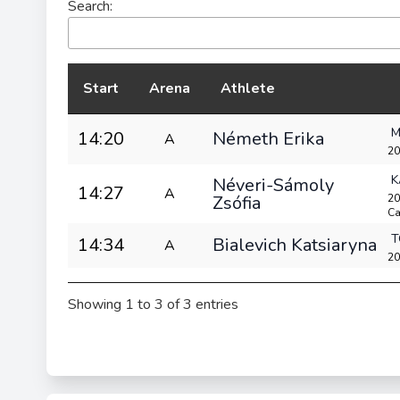
Search:
Start
Arena
Athlete
M
14:20
Németh Erika
A
20
K
Néveri-Sámoly
14:27
A
Zsófia
20
Ca
T
14:34
Bialevich Katsiaryna
A
20
Showing 1 to 3 of 3 entries