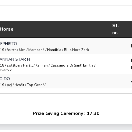
St.
Horse
nr.
EPHISTO
19 / fekete / Mén / Maracaná / Namibia / Blue Hors Zack
ANNAN STAR N
18 / sötétpej / Herélt / Kannan / Cassandra Di Sant' Emilia /
lvaro Z
O DO
19 / pej / Herélt / Top Gear / /
Prize Giving Ceremony : 17:30