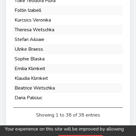
Tőke Teodóra Flóra
Foltin Izabell
Kurcsics Veronika
Theresa Wetschka
Stefan Ailoaie
Ulrike Braess
Sophie Blaska
Emilia Klimkeit
Klaudia Klimkeit
Beatrice Wetschka
Daria Paliciuc
Showing 1 to 38 of 38 entries
Your experience on this site will be improved by allowing