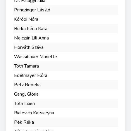
Dr. Palágyi Júlia
Princzinger László
Kóródi Nóra
Burka Léna Kata
Majczán Lili Anna
Horváth Száva
Wassibauer Mariette
Tóth Tamara
Edelmayer Flóra
Petz Rebeka
Gangl Glória
Tóth Lilien
Bialevich Katsiaryna
Pék Réka