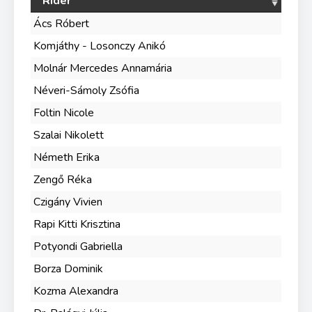
Rider
Ács Róbert
Komjáthy - Losonczy Anikó
Molnár Mercedes Annamária
Néveri-Sámoly Zsófia
Foltin Nicole
Szalai Nikolett
Németh Erika
Zengő Réka
Czigány Vivien
Rapi Kitti Krisztina
Potyondi Gabriella
Borza Dominik
Kozma Alexandra