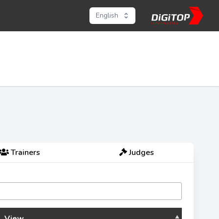
English
Trainers
Judges
View