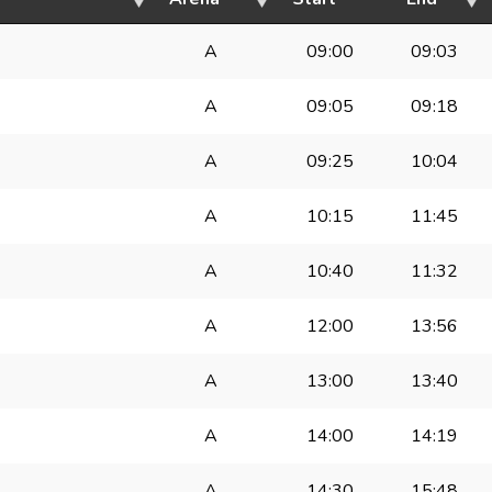
A
09:00
09:03
A
09:05
09:18
A
09:25
10:04
A
10:15
11:45
A
10:40
11:32
A
12:00
13:56
A
13:00
13:40
A
14:00
14:19
A
14:30
15:48