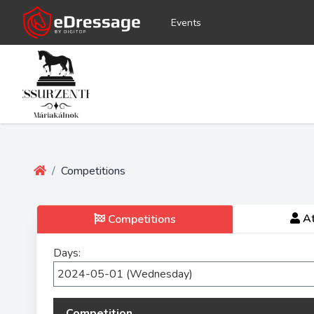
Events
/
Competitions
At
Competitions
Days:
Competition