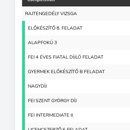
RAJTENGEDÉLY VIZSGA
ELŐKÉSZÍTŐ 8. FELADAT
ALAPFOKÚ 3
FEI 4 ÉVES FIATAL DÍJLÓ FELADAT
GYERMEK ELŐKÉSZÍTŐ B FELADAT
NAGYDÍJ
FEI SZENT GYÖRGY DÍJ
FEI INTERMEDIATE II.
LICENCSZERZŐ 6 FELADAT