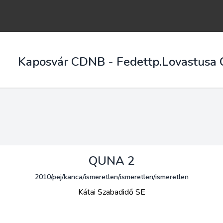
Kaposvár CDNB - Fedettp.Lovastusa CH
QUNA 2
2010/pej/kanca/ismeretlen/ismeretlen/ismeretlen
Kátai Szabadidő SE