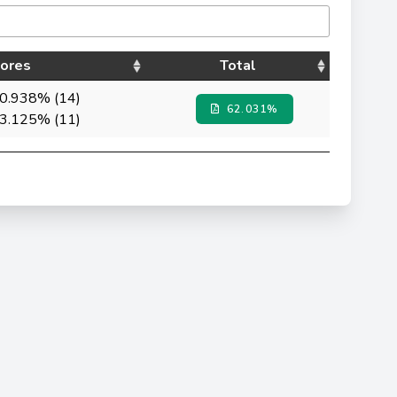
ores
Total
60.938% (14)
62.031%
63.125% (11)