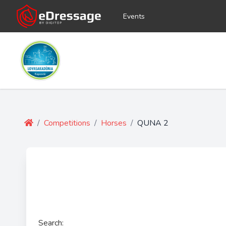
Events
/
Competitions
/
Horses
/
QUNA 2
Search: