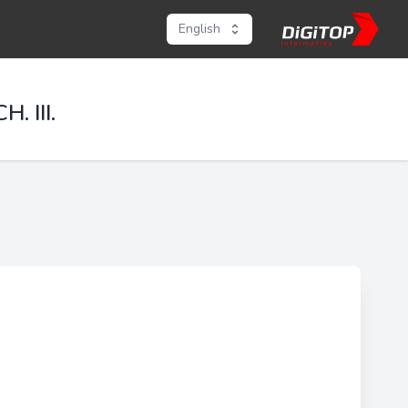
English
. III.