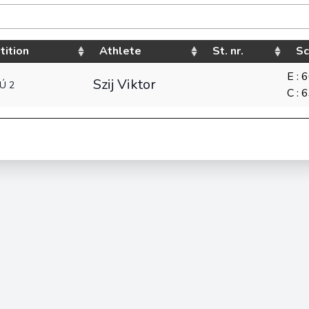
ition
Athlete
St. nr.
Sc
E : 
Szij Viktor
Ú 2
C : 