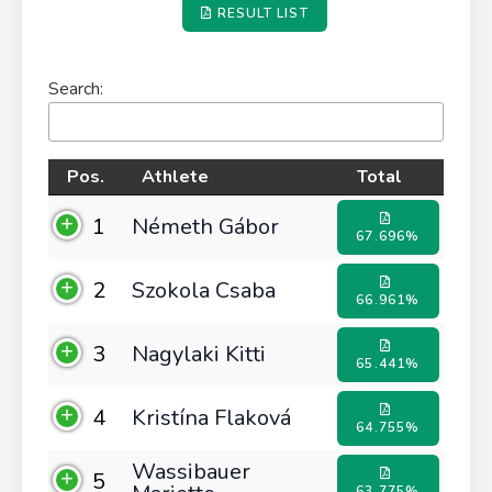
RESULT LIST
Search:
Pos.
Athlete
Total
1
Németh Gábor
67.696%
2
Szokola Csaba
66.961%
3
Nagylaki Kitti
65.441%
4
Kristína Flaková
64.755%
Wassibauer
5
63.775%