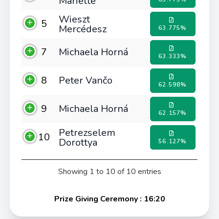
Mariette
Wieszt
5
Mercédesz
63.775%
7
Michaela Horná
63.333%
8
Peter Vančo
62.598%
9
Michaela Horná
62.157%
Petrezselem
10
Dorottya
56.127%
Showing 1 to 10 of 10 entries
Prize Giving Ceremony : 16:20