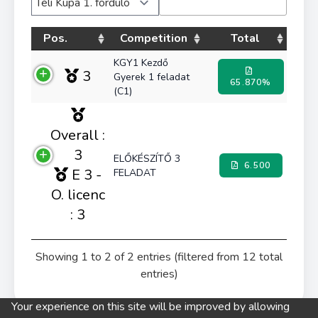
Pos.
Competition
Total
KGY1 Kezdő
3
Gyerek 1 feladat
65.870%
(C1)
Overall :
3
ELŐKÉSZÍTŐ 3
6.500
E 3 -
FELADAT
O. licenc
: 3
Showing 1 to 2 of 2 entries (filtered from 12 total
entries)
Your experience on this site will be improved by allowing