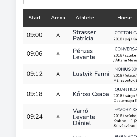
Start
Arena
Athlete
Horse
Strasser
COTTON C
09:00
A
Patrícia
2018 / pej / K
CONVERSAN
Pénzes
09:06
A
Levente
2018 / szürke
/ Állami Mén
NONIUS XI
09:12
Lustyik Fanni
A
2018 / fekete 
Ménesbirtok 
QUANTICO
09:18
Kőrösi Csaba
A
2018 / sárga 
Osztermajer K
Varró
FAVORY XX
09:24
Levente
A
2018 / szürke
Krabbe III-1
Dániel
Szilvásvárad
EMBAJADO