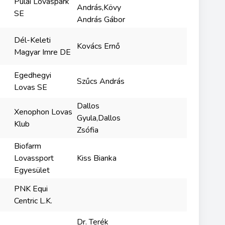
Pulai Lovaspark
András,Kövy
SE
András Gábor
Dél-Keleti
Kovács Ernő
Magyar Imre DE
Egedhegyi
Szűcs András
Lovas SE
Dallos
Xenophon Lovas
Gyula,Dallos
Klub
Zsófia
Biofarm
Lovassport
Kiss Bianka
Egyesület
PNK Equi
Centric L.K.
Dr. Terék