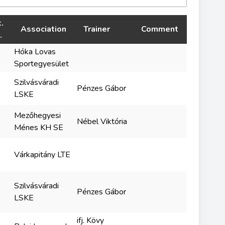
.
Association
Trainer
Comment
.
Hóka Lovas
Sportegyesület
Szilvásváradi
Pénzes Gábor
LSKE
Mezőhegyesi
Nébel Viktória
Ménes KH SE
Várkapitány LTE
Szilvásváradi
Pénzes Gábor
LSKE
ifj. Kövy