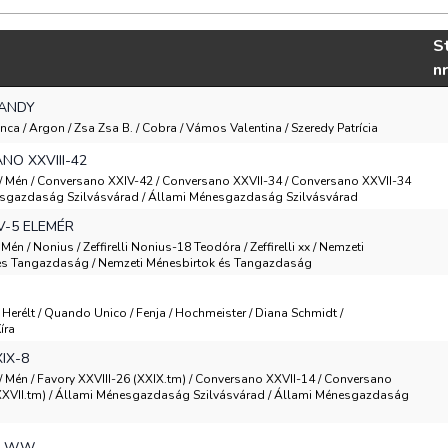
St
nr
ANDY
anca / Argon / Zsa Zsa B. / Cobra / Vámos Valentina / Szeredy Patrícia
O XXVIII-42
 / Mén / Conversano XXIV-42 / Conversano XXVII-34 / Conversano XXVII-34
esgazdaság Szilvásvárad / Állami Ménesgazdaság Szilvásvárad
V-5 ELEMÉR
/ Mén / Nonius / Zeffirelli Nonius-18 Teodóra / Zeffirelli xx / Nemzeti
és Tangazdaság / Nemzeti Ménesbirtok és Tangazdaság
/ Herélt / Quando Unico / Fenja / Hochmeister / Diana Schmidt /
íra
IX-8
 / Mén / Favory XXVIII-26 (XXIX.tm) / Conversano XXVII-14 / Conversano
 (XXVII.tm) / Állami Ménesgazdaság Szilvásvárad / Állami Ménesgazdaság
 W.W.