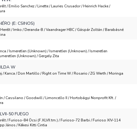
erélt / Emilio Sanchez / Linette / Lauries Crusador / Heinrich Hacke /
ura
NÉRO (E: CSINOS)
 / Herélt / Imko / Deranda-B / Vaandrager HBC / Gáspár Zoltán / Barabásné
ina
Kanca / Ismeretlen (Unknown) / Ismeretlen (Unknown) / Ismeretlen
smeretlen (Unknown) / Gergely Zita
ILDA W
ej / Kanca / Don Martillo / Right on Time W / Rosario / ZG Werth / Moringa
én / Cassilano / Goodwill / Limoncello II / Hortobágyi Nonprofit Kft. /
ra
LVII-50 FUEGO
erélt / Furioso-84 Öcsi (F.XLVII.tm.) / Furioso-72 Barbi / Furioso XIV-114
pp János / Kékesi Kitti Cintia