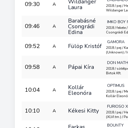
Wildanger
09:30
A
Laura
2018 / pej / H
Wildanger La
Barabásné
IMKO BOY 
09:46
Csongrádi
A
2018 / fekete
Edina
Csongrádi Ed
GAMORA
09:52
Fülöp Kristóf
A
2018 / pej / 
(Unknown) / I
DON MATH
09:58
Pápai Kíra
A
2018 / sötétp
Birtok Kft.
OPTIMUS
Kollár
10:04
A
Eleonóra
2018 / pej / M
Kollár Eleonó
FURIOSO X
10:10
Kékesi Kitty
A
2018 / pej / H
(XLVI.tm.) / Pa
BOUNTY
Farkas