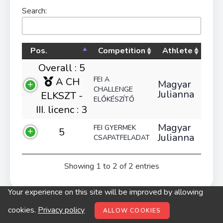
Search:
Pos.
Competition
Athlete
Overall : 5
FEI A
A CH
Magyar
CHALLENGE
Julianna
ELKSZT -
ELŐKÉSZÍTŐ
III. licenc : 3
Magyar
FEI GYERMEK
5
Julianna
CSAPATFELADAT
Showing 1 to 2 of 2 entries
Your experience on this site will be improved by allowing
© digitop.hu 2022 |
Privacy policy
cookies.
Privacy policy
ALLOW COOKIES