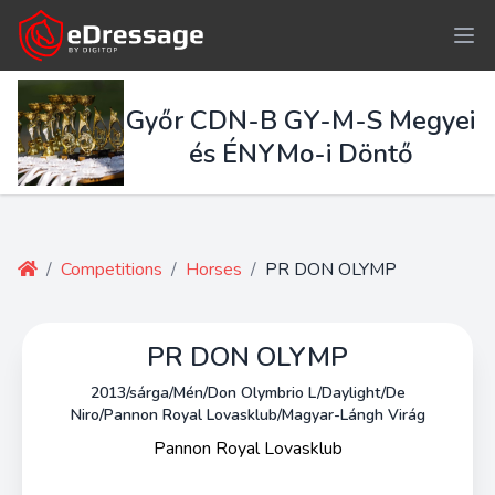
Győr CDN-B GY-M-S Megyei
és ÉNYMo-i Döntő
/
Competitions
/
Horses
/
PR DON OLYMP
PR DON OLYMP
2013/sárga/Mén/Don Olymbrio L/Daylight/De
Niro/Pannon Royal Lovasklub/Magyar-Lángh Virág
Pannon Royal Lovasklub