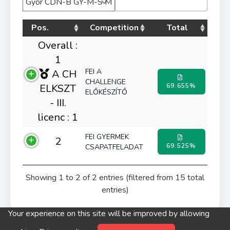
Pos.
Competition
Total
Overall :
1
FEI A
A CH
CHALLENGE
ELKSZT
69.655%
ELŐKÉSZÍTŐ
- III.
licenc : 1
FEI GYERMEK
2
69.525%
CSAPATFELADAT
Showing 1 to 2 of 2 entries (filtered from 15 total
entries)
Your experience on this site will be improved by allowing